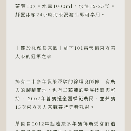
果
茶葉10g。水量1000ml，水溫15-25℃。
香
靜置冰箱24小時將茶湯濾出即可享用。
50g
包
裝
-
乘
｜關於徐耀良茶園｜創下101萬天價東方美
興
人茶的冠軍之家
院
X
徐
耀
擁有二十多年製茶經驗的徐耀良師傅，有農
良
夫的腳踏實地，也有工藝師的精湛技藝與堅
茶
持， 2007年曾獲選全國模範農民，並榮獲
園
15次東方美人茶競賽特等獎殊榮。
特
選
茶園自2012年起連續多年獲得農委會評鑑
批