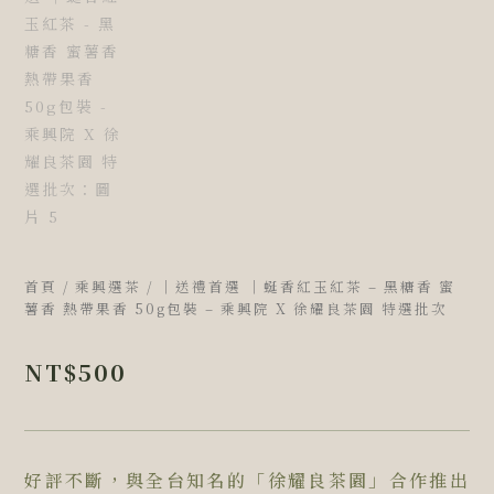
首頁
/
乘興選茶
/ ｜送禮首選 ｜蜒香紅玉紅茶 – 黑糖香 蜜
薯香 熱帶果香 50g包裝 – 乘興院 X 徐耀良茶園 特選批次
NT$
500
好評不斷，與全台知名的「徐耀良茶園」合作推出