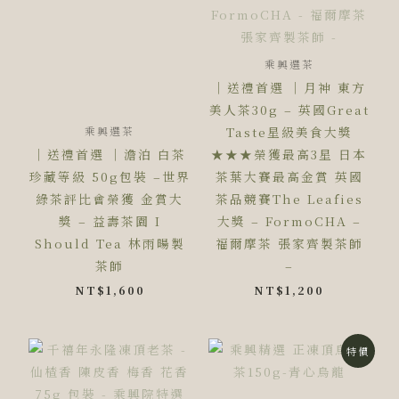
乘興選茶
｜送禮首選 ｜月神 東方
美人茶30g – 英國Great
Taste星級美食大獎
乘興選茶
｜送禮首選 ｜澹泊 白茶
★★★榮獲最高3星 日本
珍藏等級 50g包裝 –世界
茶葉大賽最高金賞 英國
綠茶評比會榮獲 金賞大
茶品競賽The Leafies
獎 – 益壽茶園 I
大獎 – FormoCHA –
Should Tea 林雨暘製
福爾摩茶 張家齊製茶師
茶師
–
NT$
1,600
NT$
1,200
原
目
特價
始
前
價
價
格：
格：