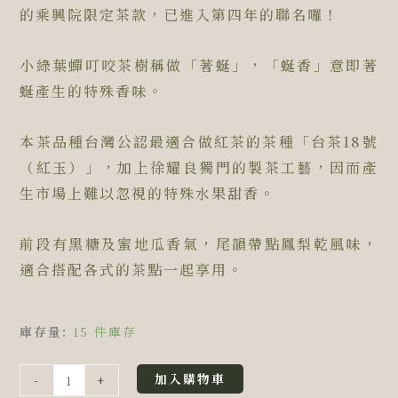
的乘興院限定茶款，已進入第四年的聯名囉！
小綠葉蟬叮咬茶樹稱做「著蜒」，「蜒香」意即著
蜒產生的特殊香味。
本茶品種台灣公認最適合做紅茶的茶種「台茶18號
（紅玉）」，加上徐耀良獨門的製茶工藝，因而產
生市場上難以忽視的特殊水果甜香。
前段有黑糖及蜜地瓜香氣，尾韻帶點鳳梨乾風味，
適合搭配各式的茶點一起享用。
｜
庫存量:
15 件庫存
送
禮
加入購物車
-
+
首