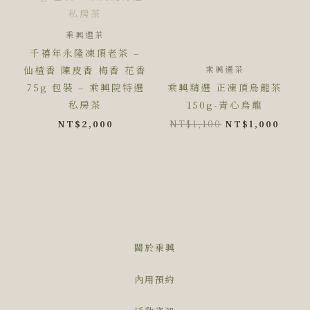
NT$1,100。
NT$1
乘興選茶
千禧年永隆凍頂老茶 –
仙楂香 陳皮香 梅香 花香
乘興選茶
75g 包裝 – 乘興院特選
乘興精選 正凍頂烏龍茶
私房茶
150g-青心烏龍
NT$
2,000
NT$
1,100
NT$
1,000
關於乘興
內用預約