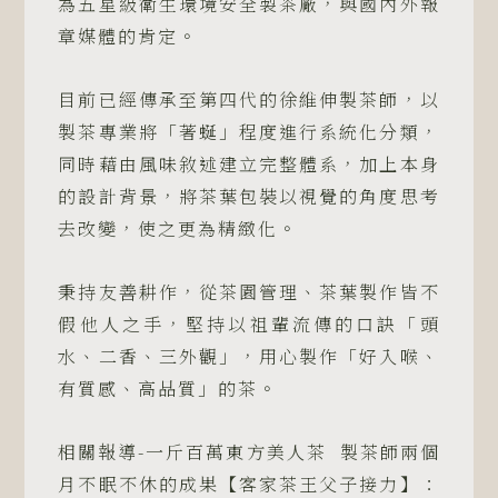
為五星級衛生環境安全製茶廠，與國內外報
次
數
章媒體的肯定。
量
目前已經傳承至第四代的徐維伸製茶師，以
製茶專業將「著蜒」程度進行系統化分類，
同時藉由風味敘述建立完整體系，加上本身
的設計背景，將茶葉包裝以視覺的角度思考
去改變，使之更為精緻化。
秉持友善耕作，從茶園管理、茶葉製作皆不
假他人之手，堅持以祖輩流傳的口訣「頭
水、二香、三外觀」，用心製作「好入喉、
有質感、高品質」的茶。
相關報導-一斤百萬東方美人茶 製茶師兩個
月不眠不休的成果【客家茶王父子接力】：