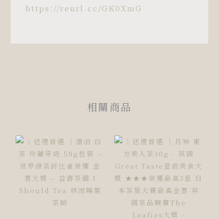
https://reurl.cc/GK0XmG
相關商品