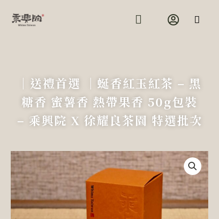
跳
至
主
要
關於乘興
內用預約
活動資訊
線上商店
場地租借
藝文展覽
內
容
｜送禮首選 ｜蜒香紅玉紅茶 – 黑
糖香 蜜薯香 熱帶果香 50g包裝
– 乘興院 X 徐耀良茶園 特選批次