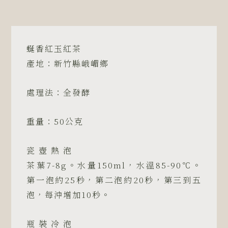
選
｜
蜒
蜒香紅玉紅茶
香
產地：新竹縣峨嵋鄉
紅
玉
紅
處理法：全發酵
茶
-
重量：50公克
黑
糖
瓷 壺 熱 泡
香
茶葉7-8g。水量150ml，水溫85-90℃。
蜜
薯
第一泡約25秒，第二泡約20秒，第三到五
香
泡，每沖增加10秒。
熱
帶
瓶 裝 冷 泡