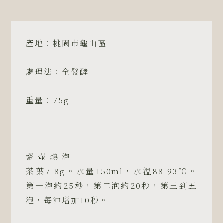
益
壽
茶
園
產地：桃園市龜山區
I
Should
處理法：全發酵
Tea
－
重量：75g
朝
霞
紅
茶
75g
瓷 壺 熱 泡
數
茶葉7-8g。水量150ml，水溫88-93℃。
量
第一泡約25秒，第二泡約20秒，第三到五
泡，每沖增加10秒。