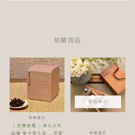
相關商品
暫無庫存
乘興選茶
｜送禮首選 ｜青心大冇
品種 東方美人茶 – 花香
乘興選茶