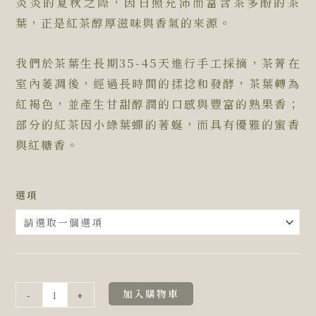
炎炎的夏秋之際，因日照充沛而富含茶多酚的茶
葉，正是紅茶醇厚滋味與香氣的來源。
我們於茶葉生長期35-45天進行手工採摘，茶菁在
室內萎凋後，經過長時間的揉捻和發酵，茶葉轉為
紅褐色，並產生甘甜醇潤的口感與豐富的熟果香；
部分的紅茶因小綠葉蟬的著蜒，而具有優雅的蜜香
與紅糖香。
乘
選項
興
精
選
林
雨
加入購物車
-
+
暘