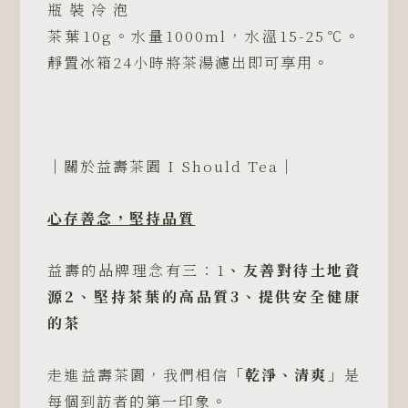
瓶 裝 冷 泡
茶葉10g。水量1000ml，水溫15-25℃。
靜置冰箱24小時將茶湯濾出即可享用。
｜關於益壽茶園 I Should Tea｜
心存善念，堅持品質
益壽的品牌理念有三：1
、友善對待土地資
源
2
、堅持茶葉的高品質
3
、提供安全健康
的茶
走進益壽茶園，我們相信
「乾淨、清爽」
是
每個到訪者的第一印象。