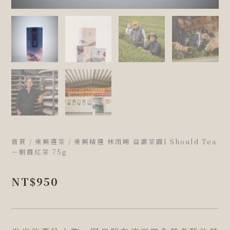
首頁
/
乘興選茶
/ 乘興精選 林雨暘 益壽茶園I Should Tea
－朝霞紅茶 75g
NT$
950