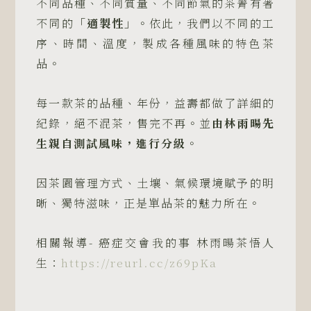
不同品種、不同質量、不同節氣的茶菁有著
不同的
「適製性」
。依此，我們以不同的工
序、時間、溫度，製成各種風味的特色茶
品。
每一款茶的品種、年份，益壽都做了詳細的
紀錄，絕不混茶，售完不再。並
由林雨暘先
生親自測試風味，進行分級
。
因茶園管理方式、土壤、氣候環境賦予的明
晰、獨特滋味，正是單品茶的魅力所在。
相關報導- 癌症交會我的事 林雨暘茶悟人
生：
https://reurl.cc/z69pKa