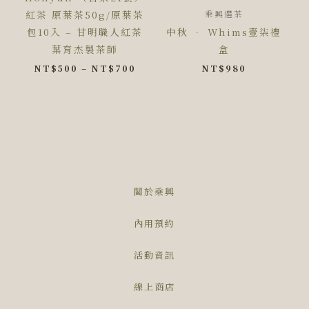
紅茶 原葉茶50g/原葉茶
乘興選茶
包10入 – 甘明職人紅茶
中秋 ‧ Whims壹柒禮
葉育杰製茶師
盒
NT$
500
–
NT$
700
NT$
980
關於乘興
內用預約
活動資訊
線上商店