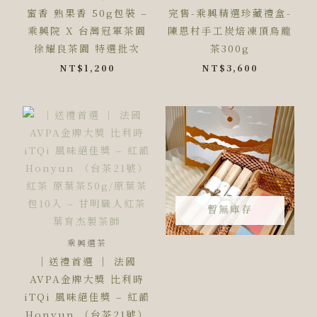
蜜香 熟果香 50g包裝 –
完售-乘興精選珍藏禮盒-
乘興院 X 台灣冠軍茶園
陳恩村手工炭焙凍頂烏龍
徐耀良茶園 特選批次
茶300g
NT$
1,200
NT$
3,600
價
格
範
圍：
NT$500
到
NT$700
暫無庫存
乘興選茶
｜送禮首選 ｜ 法國
AVPA金牌大獎 比利時
iTQi 風味絕佳獎 – 紅韻
Honyun （台茶21號）