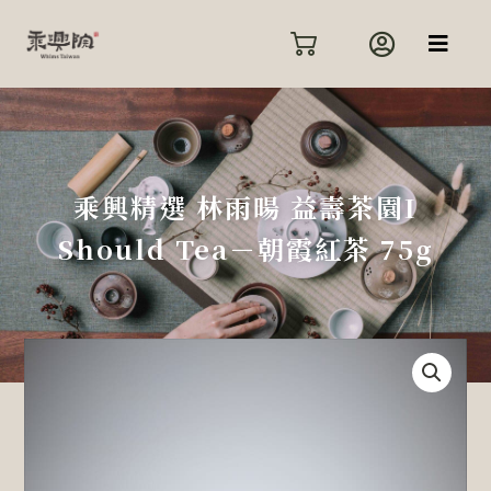
跳
至
主
要
內
容
乘興精選 林雨暘 益壽茶園I
Should Tea－朝霞紅茶 75g