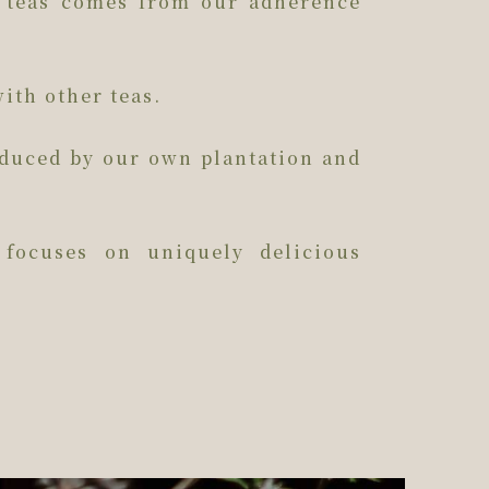
r teas comes from our adherence
ith other teas.
oduced by our own plantation and
focuses on uniquely delicious