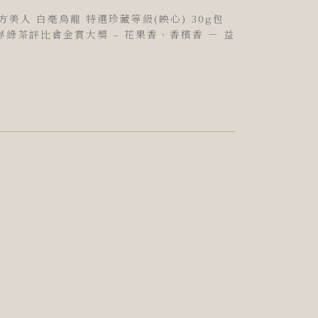
東方美人 白毫烏龍 特選珍藏等級(映心) 30g包
賽.世界綠茶評比會金賞大獎 – 花果香、香檳香 － 益