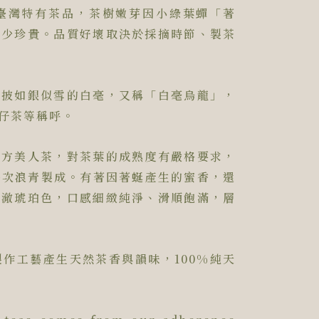
臺灣特有茶品，茶樹嫩芽因小綠葉蟬「著
稀少珍貴。品質好壞取決於採摘時節、製茶
滿披如銀似雪的白毫，又稱「白毫烏龍」，
仔茶等稱呼。
東方美人茶，對茶葉的成熟度有嚴格要求，
經多次浪青製成。有著因著蜒產生的蜜香，還
清澈琥珀色，口感細緻純淨、滑順飽滿，層
作工藝產生天然茶香與韻味，100%純天