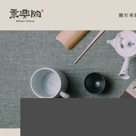
跳
至
關於乘
主
要
內
容