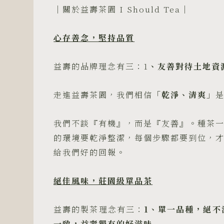
｜關於益壽茶園 I Should Tea｜
心存善念，堅持品質
益壽的品牌理念有三：1
、友善對待土地資
走進益壽茶園，我們相信
「乾淨、清爽」
我們不談『有機』，而是『友善』。種茶
的環境要乾淨整潔，每個步驟都要到位，
給我們好的回報。
絕佳風味，莊園級單品茶
益壽的製茶理念有三：
1
、單一品種，絕不
一致，益壽獨有的好滋味