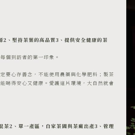
等
級
(映
心)
30g
源
2
、堅持茶葉的高品質
3
、提供安全健康的茶
包
裝
是每個到訪者的第一印象。
–
英
國
一定要心存善念，不能使用農藥與化學肥料；製茶
The
才能喝得安心又健康。愛護這片環境，大自然就會
Leafies
國
際
茶
品
混茶
2
、單一產區，自家茶園與茶廠出產
3
、管理
大