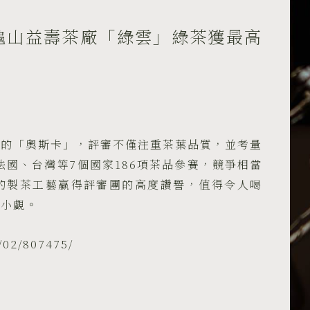
｜
佳
龜山益壽茶廠「綠雲」綠茶獲最高
人
–
東
方
美
人
界的「奧斯卡」，評審不僅注重茶葉品質，並考量
白
法國、台灣等7個國家186項茶品參賽，競爭相當
毫
的製茶工藝贏得評審團的高度讚譽，值得令人喝
烏
容小覷。
龍
特
02/807475/
選
珍
藏