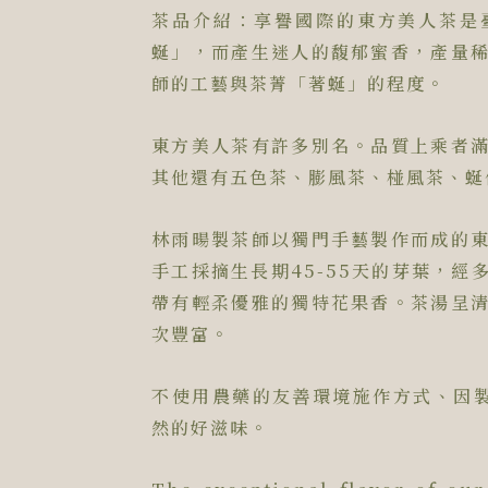
茶品介紹：享譽國際的東方美人茶是
蜒」，而產生迷人的馥郁蜜香，產量
師的工藝與茶菁「著蜒」的程度。
東方美人茶有許多別名。品質上乘者
其他還有五色茶、膨風茶、椪風茶、蜒
林雨暘製茶師以獨門手藝製作而成的
手工採摘生長期45-55天的芽葉，
帶有輕柔優雅的獨特花果香。茶湯呈
次豐富。
不使用農藥的友善環境施作方式、因製
然的好滋味。