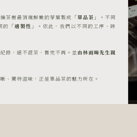
賽.
世
採摘茶樹最頂端鮮嫩的芽葉製成
「單品茶」
。不同
界
同的
「適製性」
。依此，我們以不同的工序、時
綠
茶
評
的紀錄，絕不混茶，售完不再。並
由林雨暘先生親
比
會
金
賞
明晰、獨特滋味，正是單品茶的魅力所在。
大
獎
–
花
果
香、
香