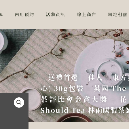
興
內用預約
活動資訊
線上商店
場地租借
｜送禮首選 ｜佳人 – 東
心) 30g包裝 – 英國 Th
茶評比會金賞大獎 – 花
Should Tea 林雨暘製