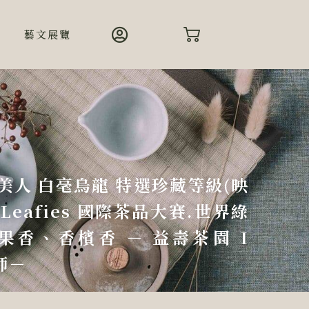
藝文展覽
方美人 白毫烏龍 特選珍藏等級(映
e Leafies 國際茶品大賽.世界綠
果香、香檳香 － 益壽茶園 I
茶師－