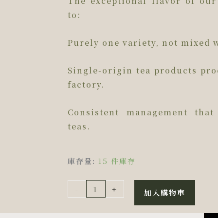
The exceptional flavor of ou
to:
Purely one variety, not mixed w
Single-origin tea products pr
factory.
Consistent management that 
teas.
｜
庫存量:
15 件庫存
送
禮
-
+
加入購物車
首
選