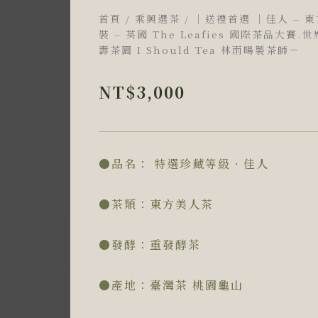
首頁
/
乘興選茶
/ ｜送禮首選 ｜佳人 – 
裝 – 英國 The Leafies 國際茶品大
壽茶園 I Should Tea 林雨暘製茶師－
NT$
3,000
●品名： 特選珍藏等級‧佳人
●茶類：東方美人茶
●發酵：重發酵茶
●產地：臺灣茶 桃園龜山