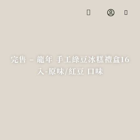
跳
至
主
要
關於乘興
內用預約
活動資訊
線上商店
場地租借
藝文展覽
內
容
完售 – 龍年 手工綠豆冰糕禮盒16
入-原味/紅豆 口味