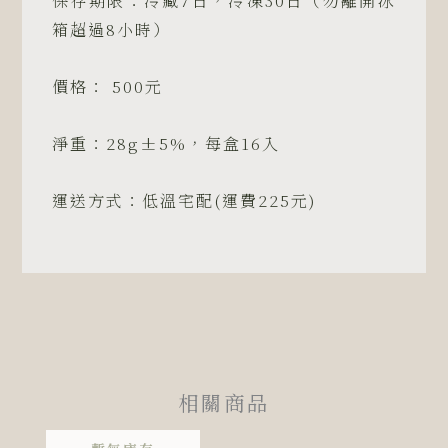
保存期限：冷藏7日，冷凍30日（勿離開冰
紅
箱超過8小時）
豆
口
價格： 500元
味
數
淨重：28g±5%，每盒16入
量
運送方式：低溫宅配(運費225元)
相關商品