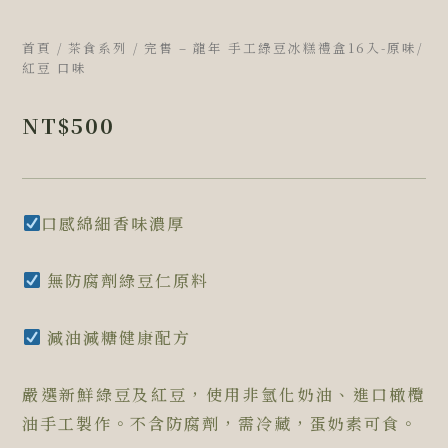
首頁
/
茶食系列
/ 完售 – 龍年 手工綠豆冰糕禮盒16入-原味/
紅豆 口味
NT$
500
口感綿細香味濃厚
無防腐劑綠豆仁原料
減油減糖健康配方
嚴選新鮮綠豆及紅豆，使用非氫化奶油、進口橄欖
油手工製作。不含防腐劑，需冷藏，蛋奶素可食。