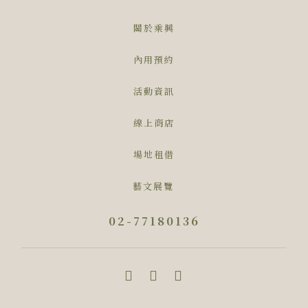
關於乘興
內用預約
活動資訊
線上商店
場地租借
藝文展覽
02-77180136
F
L
I
a
i
n
c
n
s