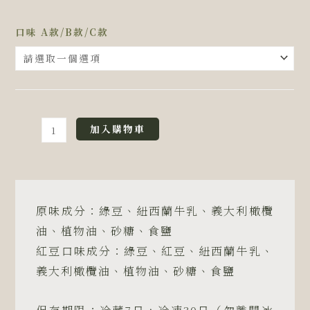
完
口味 A款/B款/C款
售
-
龍
年
手
加入購物車
工
綠
豆
冰
糕
原味成分：綠豆、紐西蘭牛乳、義大利橄欖
禮
油、植物油、砂糖、食鹽
盒
紅豆口味成分：綠豆、紅豆、紐西蘭牛乳、
16
義大利橄欖油、植物油、砂糖、食鹽
入-
原
味/