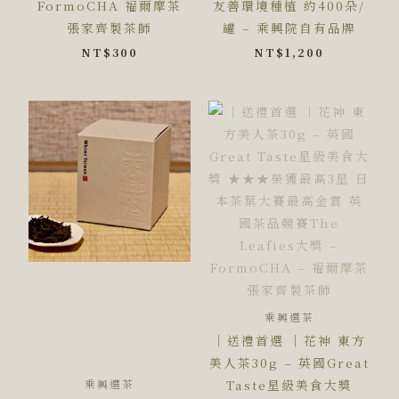
FormoCHA 福爾摩茶
友善環境種植 約400朵/
張家齊製茶師
罐 – 乘興院自有品牌
NT$
300
NT$
1,200
乘興選茶
｜送禮首選 ｜花神 東方
美人茶30g – 英國Great
Taste星級美食大獎
乘興選茶