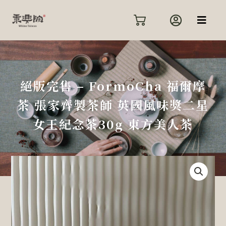
跳
至
主
要
內
容
絕版完售 – FormoCha 福爾摩
茶 張家齊製茶師 英國風味獎二星
女王紀念茶30g 東方美人茶