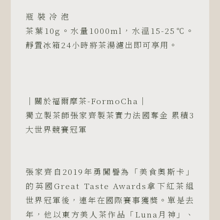
瓶 裝 冷 泡
茶葉10g。水量1000ml，水溫15-25℃。
靜置冰箱24小時將茶湯濾出即可享用。
｜關於福爾摩茶-FormoCha｜
獨立製茶師張家齊製茶實力法國奪金 累積3
大世界競賽冠軍
張家齊自2019年勇闖譽為「美食奧斯卡」
的英國Great Taste Awards拿下紅茶組
世界冠軍後，連年在國際賽事獲獎。單是去
年，他以東方美人茶作品「Luna月神」、