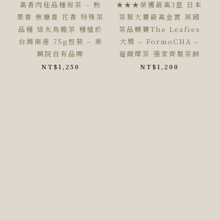
高香肉桂品種岩茶 – 熟
★★★榮獲最高3星 日本
果香 焦糖香 花香 特殊茶
茶葉大賽最高金賞 英國
品種 焙火烏龍茶 種植於
茶品競賽The Leafies
台灣南港 75g包裝 – 乘
大獎 – FormoCHA –
興院自有品牌
福爾摩茶 張家齊製茶師
NT$
1,250
NT$
1,200
關於乘興
內用預約
活動資訊