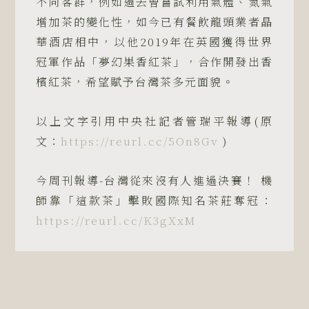
不同客群，例如過去曾嘗試利用氣體、氮氣
增加茶的變化性，如今已有餐飲龍頭業者晶
華酒店相中，以他2019年在英國獲得世界
冠軍作品「夢幻果香紅茶」，合作開發出香
檳紅茶，希望賦予台灣茶多元面貌。
以上文字引用中央社記者管瑞平報導(原
文：
https://reurl.cc/5On8Gv
)
今周刊報導-台灣從來沒有人進過決賽！ 機
師靠「這款茶」擊敗國際知名茶莊奪冠：
https://reurl.cc/K3gXxM