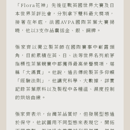
「Flora花神」先後征戰英國世界大賽及日
本世界茶評比會，分別拿下雙料最大獎項，
接著在年底，法國AVPA國際茶葉大賽揭
曉，他以3支作品囊括金、銀、銅牌。
張家齊以獨立製茶師在國際賽事中嶄露頭
角，目前累積在英、日、法等世界名列前茅
指標性茶葉競賽中都獲得最高榮譽獎項，堪
稱「大滿貫」。他說，過去傳統製茶多仰賴
「經驗法則」，他講究科學、大數據，詳實
記錄茶葉原料以及製程中各種溫、濕度控制
的烘焙曲線。
張家齊表示，台灣茶品質好，但發展型態過
於保守，他試圖用不同型態來表現它，開拓