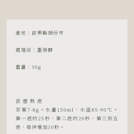
產地：苗栗縣頭份市
處理法：重發酵
重量：30g
瓷 壺 熱 泡
茶葉7-8g。水量150ml，水溫85-90℃。
第一泡約25秒，第二泡約20秒，第三到五
泡，每沖增加10秒。