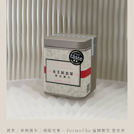
首頁
/
乘興選茶
/ 絕版完售 – FormoCha 福爾摩茶 張家齊