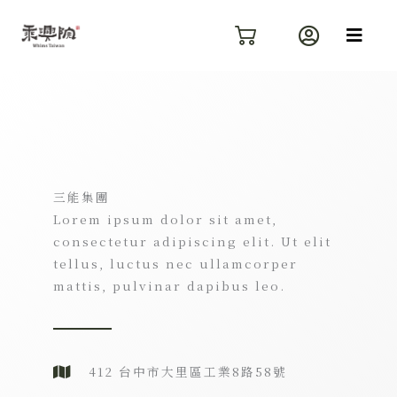
跳
至
主
要
內
容
三能集團
Lorem ipsum dolor sit amet,
consectetur adipiscing elit. Ut elit
tellus, luctus nec ullamcorper
mattis, pulvinar dapibus leo.
412 台中市大里區工業8路58號