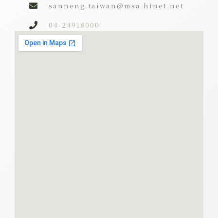
sanneng.taiwan@msa.hinet.net
04-24918000